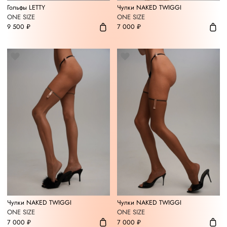
Гольфы LETTY
Чулки NAKED TWIGGI
ONE SIZE
ONE SIZE
9 500 ₽
7 000 ₽
Чулки NAKED TWIGGI
Чулки NAKED TWIGGI
ONE SIZE
ONE SIZE
7 000 ₽
7 000 ₽