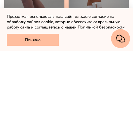
Продолжая использовать наш сайт, вы даете согласие на
обработку файлов cookie, которые обеспечивают правильную
работу сайта и соглашаетесь с нашей
Политикой безопасности
Понятно
Чулки RETRO TWIGGI
Чулки RETRO TWIGGI
ONE SIZE
ONE SIZE
8 000 ₽
8 000 ₽
от
до