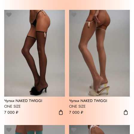
Чулки NAKED TWIGGI
Чулки NAKED TWIGGI
ONE SIZE
ONE SIZE
7 000 ₽
7 000 ₽