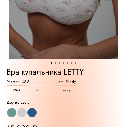
Бра купальника LETTY
Размер:
XS-S
Цвет:
Teddy
XS-S
M-L
Teddy
Другие цвета