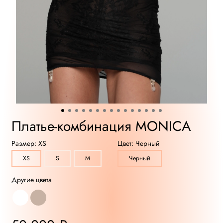
Платье-комбинация MONICA
Размер:
XS
Цвет:
Черный
XS
S
M
Черный
Другие цвета