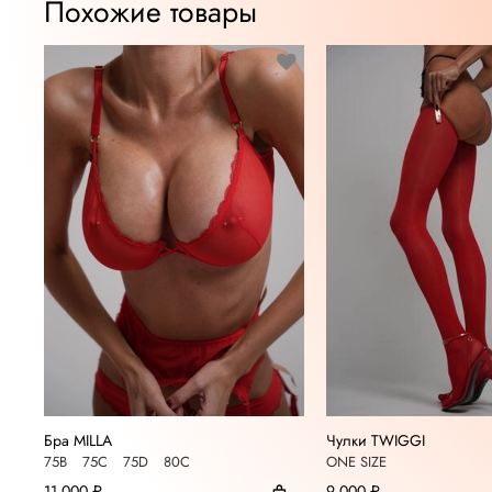
Похожие товары
Бра MILLA
Чулки TWIGGI
75B
75C
75D
80С
ONE SIZE
11 000 ₽
9 000 ₽