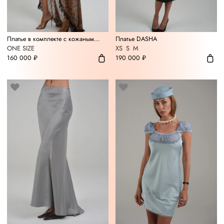
Платье в комплекте с кожаным
Платье DASHA
корсетом DASHA
ONE SIZE
XS
S
M
160 000 ₽
190 000 ₽