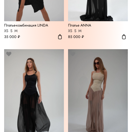
Платье-комбинация LINDA
Платье ANNA
XS
S
M
XS
S
M
35 000 ₽
85 000 ₽